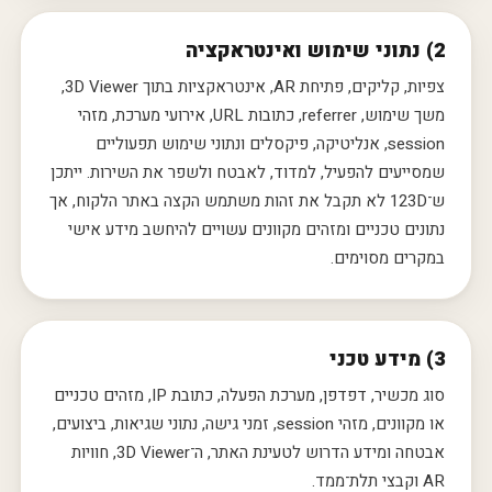
2) נתוני שימוש ואינטראקציה
צפיות, קליקים, פתיחת AR, אינטראקציות בתוך 3D Viewer,
משך שימוש, referrer, כתובות URL, אירועי מערכת, מזהי
session, אנליטיקה, פיקסלים ונתוני שימוש תפעוליים
שמסייעים להפעיל, למדוד, לאבטח ולשפר את השירות. ייתכן
ש־123D לא תקבל את זהות משתמש הקצה באתר הלקוח, אך
נתונים טכניים ומזהים מקוונים עשויים להיחשב מידע אישי
במקרים מסוימים.
3) מידע טכני
סוג מכשיר, דפדפן, מערכת הפעלה, כתובת IP, מזהים טכניים
או מקוונים, מזהי session, זמני גישה, נתוני שגיאות, ביצועים,
אבטחה ומידע הדרוש לטעינת האתר, ה־3D Viewer, חוויות
AR וקבצי תלת־ממד.