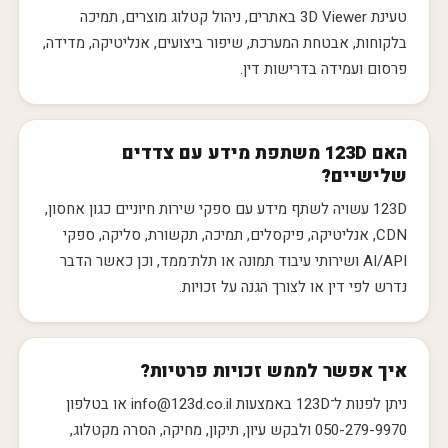
טעינת 3D Viewer באתרים, ניהול קטלוג מוצרים, תמיכה
בלקוחות, אבטחת המערכת, שיפור ביצועים, אנליטיקה, מדידה,
פרסום ועמידה בדרישות דין.
האם 123D משתפת מידע עם צדדים
שלישיים?
123D עשויה לשתף מידע עם ספקי שירות חיוניים כגון אחסון,
CDN, אנליטיקה, פיקסלים, תמיכה, תקשורת, סליקה, ספקי
AI/API ושירותי עיבוד תמונה או תלת־ממד, וכן כאשר הדבר
נדרש לפי דין או לצורך הגנה על זכויות.
איך אפשר לממש זכויות פרטיות?
ניתן לפנות ל־123D באמצעות info@123d.co.il או בטלפון
050-279-9970 ולבקש עיון, תיקון, מחיקה, הסרה מקטלוג,