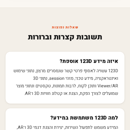
שאלות נפוצות
תשובות קצרות וברורות
איזה מידע 123D אוספת?
123D עשויה לאסוף פרטי קשר שנמסרים מרצון, נתוני שימוש
ואינטראקציה, מידע טכני, מזהי session, נתוני 3D
Viewer/AR ותוכן לקוח, לרבות תמונות, טקסטים ונתוני מוצר
שמועלים לצורך הפקת, הצגת או קטלוג חוויות 3D ו־AR.
למה 123D משתמשת במידע?
המידע משמש לתפעול השירות, יצירת והצגת דגמי 3D ו־AR,