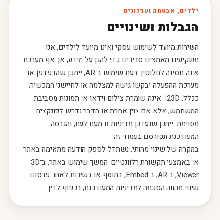
ילדים, אבטחה ועדכונים
הגבלות ושינויים
השירות מיועד לשימוש עסקי ואינו מיועד לילדים. אנו
משקיעים מאמצים סבירים כדי להגן על מידע, אך אף מערכת
אינה חסינה לחלוטין. בעת שימוש ב־AR, ייתכן שהדפדפן או
מערכת ההפעלה יבקשו גישה למצלמה או לחיישני המכשיר;
ככלל, 123D אינה שומרת צילום וידאו או תמונות מסביבת
המשתמש, אלא אם צוין אחרת או הדבר נדרש לפונקציה
מסוימת. ייתכן שנעדכן מדיניות זו מעת לעת, והגרסה
המעודכנת תפורסם בעמוד זה.
במקרה של שינוי מהותי, נשתדל לספק הודעה מתאימה באתר
או באמצעי תקשורת רלוונטיים. המשך שימוש באתר, ב־3D
Viewer, ב־AR, ב־Embed, בתוסף או בשירות לאחר פרסום
שינוי מהווה הסכמה למדיניות המעודכנת, בכפוף לדין.