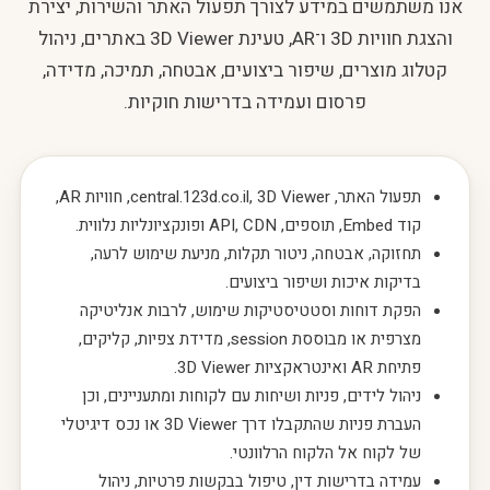
אנו משתמשים במידע לצורך תפעול האתר והשירות, יצירת
והצגת חוויות 3D ו־AR, טעינת 3D Viewer באתרים, ניהול
קטלוג מוצרים, שיפור ביצועים, אבטחה, תמיכה, מדידה,
פרסום ועמידה בדרישות חוקיות.
תפעול האתר, central.123d.co.il, 3D Viewer, חוויות AR,
קוד Embed, תוספים, API, CDN ופונקציונליות נלווית.
תחזוקה, אבטחה, ניטור תקלות, מניעת שימוש לרעה,
בדיקות איכות ושיפור ביצועים.
הפקת דוחות וסטטיסטיקות שימוש, לרבות אנליטיקה
מצרפית או מבוססת session, מדידת צפיות, קליקים,
פתיחת AR ואינטראקציות 3D Viewer.
ניהול לידים, פניות ושיחות עם לקוחות ומתעניינים, וכן
העברת פניות שהתקבלו דרך 3D Viewer או נכס דיגיטלי
של לקוח אל הלקוח הרלוונטי.
עמידה בדרישות דין, טיפול בבקשות פרטיות, ניהול